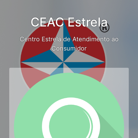
CEAC Estrela
Centro Estrela de Atendimento ao
Consumidor